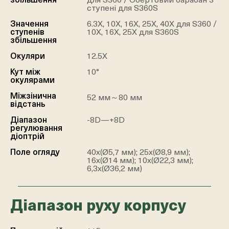
збільшення
для S360 / Обертовий барабан 3
ступені для S360S
Значення
6.3X, 10X, 16X, 25X, 40X для S360 /
ступенів
10X, 16X, 25X для S360S
збільшення
Окуляри
12.5X
Кут між
10°
окулярами
Міжзінична
52 мм～80 мм
відстань
Діапазон
-8D—+8D
регулювання
діоптрій
Поле огляду
40х(Ø5,7 мм); 25х(Ø8,9 мм);
16х(Ø14 мм); 10х(Ø22,3 мм);
6,3х(Ø36,2 мм)
Діапазон руху корпусу