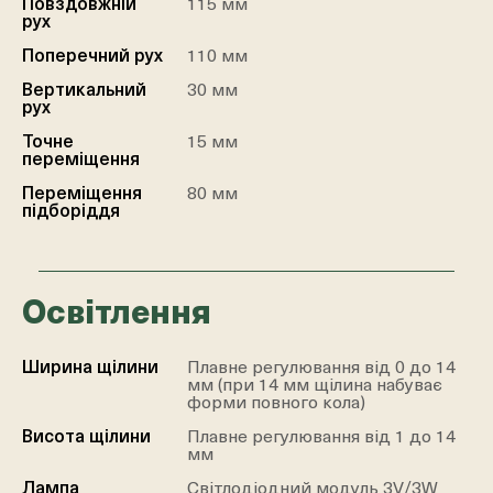
Повздовжній
115 мм
рух
Поперечний рух
110 мм
Вертикальний
30 мм
рух
Точне
15 мм
переміщення
Переміщення
80 мм
підборіддя
Освітлення
Ширина щілини
Плавне регулювання від 0 до 14
мм (при 14 мм щілина набуває
форми повного кола)
Висота щілини
Плавне регулювання від 1 до 14
мм
Лампа
Світлодіодний модуль 3V/3W