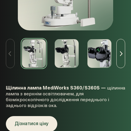
Щілинна лампа
MediWorks S360/S360S —
щілинна
лампа з верхнім освітлювачем, для
біомікроскопічного дослідження переднього і
заднього відрізків ока.
Дізнатися ціну