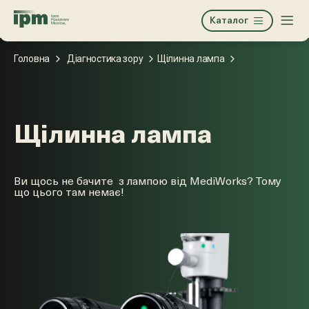
Каталог
Головна
Діагностика зору
Щілинна лампа
Щілинна лампа
Ви щось не бачите з лампою від MediWorks? Тому
що цього там немає!