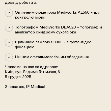
досвід роботи з:
Оптичним біометром Mediworks AL550 – для
контролю міопії
Топографом MediWorks DEA520 – топограф й
аналізатор синдрому сухого ока
Щілинною лампою S390L – з фото-відео
фіксацією
І іншим офтальмологічним обладнання
Чекаємо на вас за адресою:
Київ, вул. Вадима Гетьмана, 6
5 грудня 2025
З повагою, IP Medical